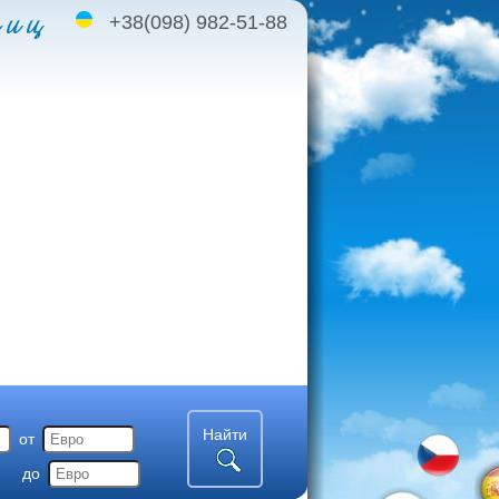
+38(098) 982-51-88
ниц
Найти
от
до