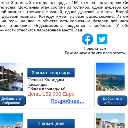
ется 3-этажный коттедж площадью 150 кв.м на полуострове Си
тельства. Цокольный этаж состоит из гостиной, одной душевой к
ной комнаты, гостиной с кухней, одной душевой комнаты. Второй
 душевой комнаты. Коттедж имеет угловое расположение. Из ок
 на горы, на лес. У объекта есть солнечные батареи для нагр
екю, отопление. Недвижимость продается с мебелью. У объ
жимости относится парковочное место, сад.
Поделиться
Рекомендуем также посмотреть
2-комн. квартира
Греция / Халкидики
Кассандра
Общая площадь:
м²
Цена:
152 000 Евро
Добавить в
Добавить в
Подробнее...
избранное
избранное
1-комн. дом