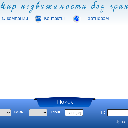
ир недвижимости без гра
О компании
Контакты
Партнерам
Поиск
Комн.:
Площ.:
ID
Цена