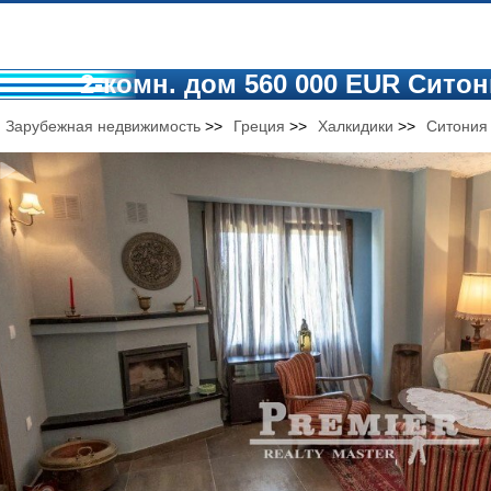
2-комн. дом 560 000 EUR Ситон
Зарубежная недвижимость
>>
Греция
>>
Халкидики
>>
Ситони