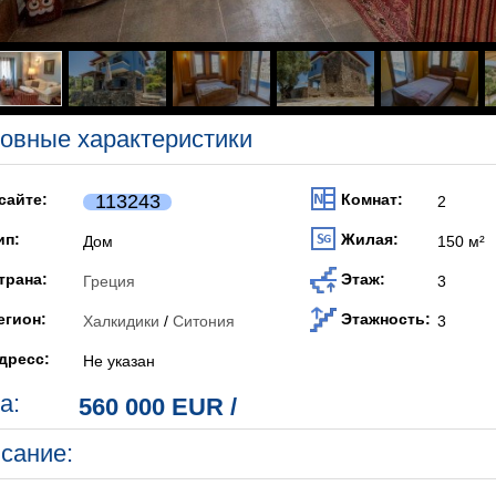
овные характеристики
 сайте:
113243
Комнат:
2
ип:
Жилая:
Дом
150 м²
трана:
Этаж:
Греция
3
егион:
Этажность:
Халкидики
/
Ситония
3
дресс:
Не указан
а:
560 000 EUR
/
сание: