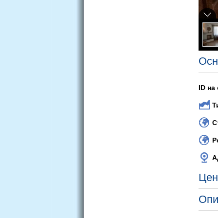
Осн
ID на
Т
С
Р
А
Цен
Опи