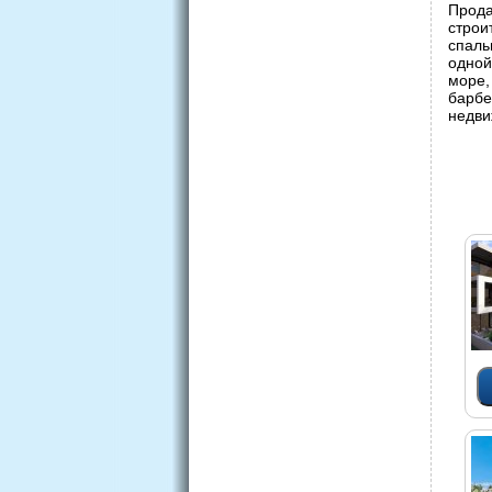
Прода
строи
спаль
одной
море,
барб
недви