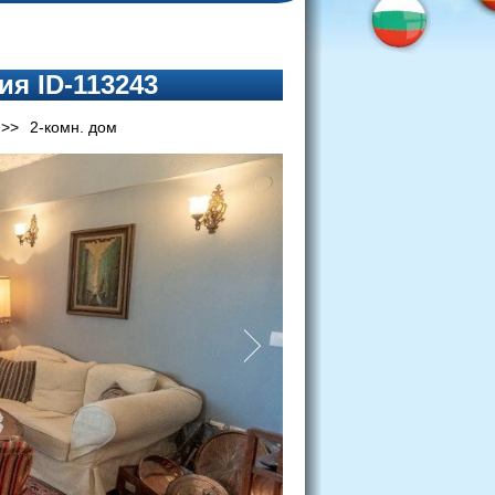
ия ID-113243
я
>>
2-комн. дом