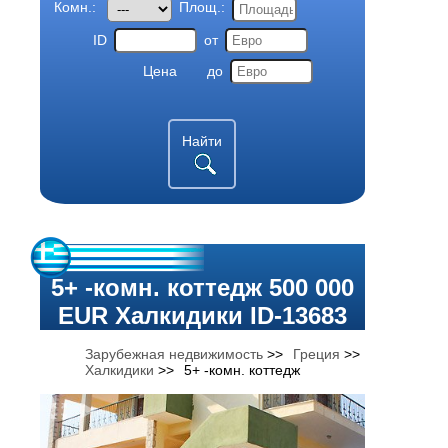
Комн.:
Площ.:
ID
от
Цена
до
Найти
5+ -комн. коттедж 500 000
EUR Халкидики ID-13683
Зарубежная недвижимость
>>
Греция
>>
Халкидики
>>
5+ -комн. коттедж